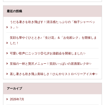
最近の投稿
うだる暑さを吹き飛ばす！清涼感たっぷりの「柚子シャーベッ
ト」✨
笑顔も華やぐひととき♪「生け花」＆「お化粧レク」を開催しま
した！
可愛い歌声にニッコリ😊七夕お遊戯会を開催しました✨
至福の一杯と贅沢メニュー！笑顔いっぱいの居酒屋レク🍺✨
蒸し暑さも吹き飛ぶ美味しさ！ひんやりストロベリーアイス🍓✨
アーカイブ
2026年7月