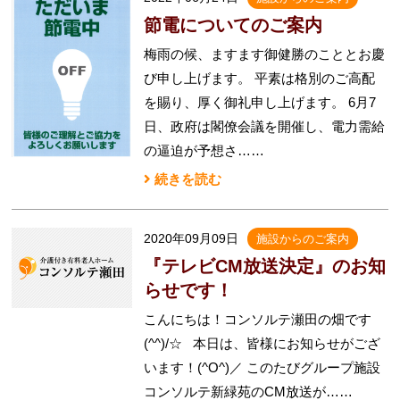
節電についてのご案内
梅雨の候、ますます御健勝のこととお慶
び申し上げます。 平素は格別のご高配
を賜り、厚く御礼申し上げます。 6月7
日、政府は閣僚会議を開催し、電力需給
の逼迫が予想さ……
続きを読む
2020年09月09日
施設からのご案内
『テレビCM放送決定』のお知
らせです！
こんにちは！コンソルテ瀬田の畑です
(^^)/☆ 本日は、皆様にお知らせがござ
います！(^O^)／ このたびグループ施設
コンソルテ新緑苑のCM放送が……