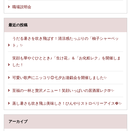
職場説明会
最近の投稿
うだる暑さを吹き飛ばす！清涼感たっぷりの「柚子シャーベッ
ト」✨
笑顔も華やぐひととき♪「生け花」＆「お化粧レク」を開催しま
した！
可愛い歌声にニッコリ😊七夕お遊戯会を開催しました✨
至福の一杯と贅沢メニュー！笑顔いっぱいの居酒屋レク🍺✨
蒸し暑さも吹き飛ぶ美味しさ！ひんやりストロベリーアイス🍓✨
アーカイブ