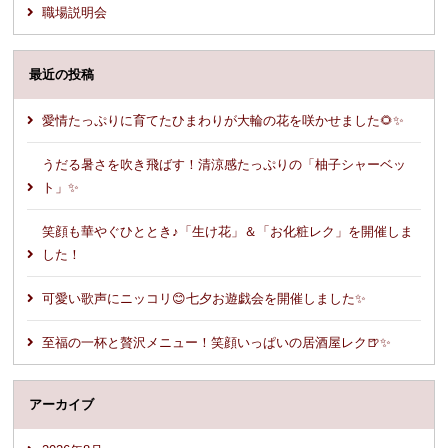
職場説明会
最近の投稿
愛情たっぷりに育てたひまわりが大輪の花を咲かせました🌻✨
うだる暑さを吹き飛ばす！清涼感たっぷりの「柚子シャーベッ
ト」✨
笑顔も華やぐひととき♪「生け花」＆「お化粧レク」を開催しま
した！
可愛い歌声にニッコリ😊七夕お遊戯会を開催しました✨
至福の一杯と贅沢メニュー！笑顔いっぱいの居酒屋レク🍺✨
アーカイブ